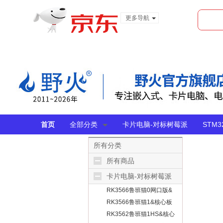
更多导航
服装城
食品
金融
首页
全部分类
卡片电脑-对标树莓派
STM
所有分类
所有商品
卡片电脑-对标树莓派
RK3566鲁班猫0网口版&
无线版
RK3566鲁班猫1&核心板
RK3562鲁班猫1HS&核心