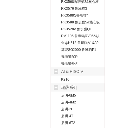
板
RK3568鲁班猫2&核心板
RK3576 鲁班猫3
RK3588S鲁班猫4
RK3588 鲁班猫5&核心板
RK3528A 鲁班猫Q1
RV1106 鲁班猫RV06&核
心板
全志H618 鲁班猫A1&A0
算能SG2000 鲁班猫P1
鲁班猫配件
鲁班猫外壳
AI & RISC-V
K210
瑞萨系列
启明-6M5
启明-4M2
启明-2L1
启明-4T1
启明-6T2