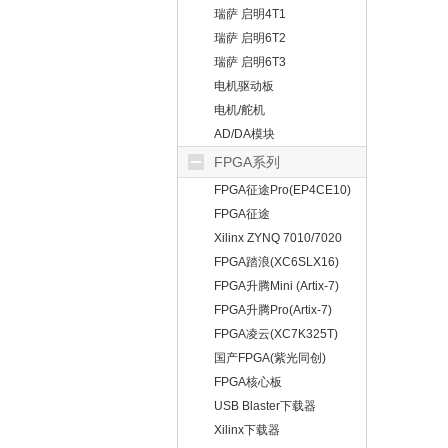
瑞萨 启明4T1
瑞萨 启明6T2
瑞萨 启明6T3
电机驱动板
电机/舵机
AD/DA模块
FPGA系列
FPGA征途Pro(EP4CE10)
FPGA征途
Mini(EP4CE10）
Xilinx ZYNQ 7010/7020
FPGA踏浪(XC6SLX16)
FPGA升腾Mini (Artix-7)
FPGA升腾Pro(Artix-7)
FPGA凌云(XC7K325T)
国产FPGA(紫光同创)
FPGA核心板
USB Blaster下载器
Xilinx下载器