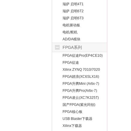
瑞萨 启明4T1
瑞萨 启明6T2
瑞萨 启明6T3
电机驱动板
电机/舵机
AD/DA模块
FPGA系列
FPGA征途Pro(EP4CE10)
FPGA征途
Mini(EP4CE10）
Xilinx ZYNQ 7010/7020
FPGA踏浪(XC6SLX16)
FPGA升腾Mini (Artix-7)
FPGA升腾Pro(Artix-7)
FPGA凌云(XC7K325T)
国产FPGA(紫光同创)
FPGA核心板
USB Blaster下载器
Xilinx下载器