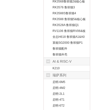
板
RK3568鲁班猫2&核心板
RK3576 鲁班猫3
RK3588S鲁班猫4
RK3588 鲁班猫5&核心板
RK3528A 鲁班猫Q1
RV1106 鲁班猫RV06&核
心板
全志H618 鲁班猫A1&A0
算能SG2000 鲁班猫P1
鲁班猫配件
鲁班猫外壳
AI & RISC-V
K210
瑞萨系列
启明-6M5
启明-4M2
启明-2L1
启明-4T1
启明-6T2