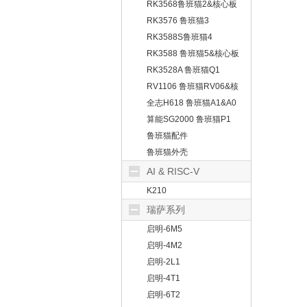
板
RK3568鲁班猫2&核心板
RK3576 鲁班猫3
RK3588S鲁班猫4
RK3588 鲁班猫5&核心板
RK3528A 鲁班猫Q1
RV1106 鲁班猫RV06&核
心板
全志H618 鲁班猫A1&A0
算能SG2000 鲁班猫P1
鲁班猫配件
鲁班猫外壳
AI & RISC-V
K210
瑞萨系列
启明-6M5
启明-4M2
启明-2L1
启明-4T1
启明-6T2