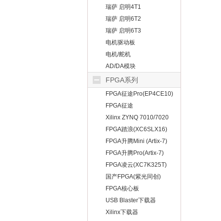
瑞萨 启明4T1
瑞萨 启明6T2
瑞萨 启明6T3
电机驱动板
电机/舵机
AD/DA模块
FPGA系列
FPGA征途Pro(EP4CE10)
FPGA征途
Mini(EP4CE10）
Xilinx ZYNQ 7010/7020
FPGA踏浪(XC6SLX16)
FPGA升腾Mini (Artix-7)
FPGA升腾Pro(Artix-7)
FPGA凌云(XC7K325T)
国产FPGA(紫光同创)
FPGA核心板
USB Blaster下载器
Xilinx下载器