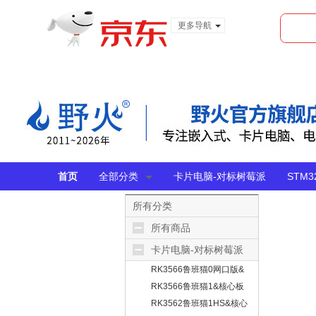
更多导航
服装城
食品
金融
首页
全部分类
卡片电脑-对标树莓派
STM
所有分类
所有商品
卡片电脑-对标树莓派
RK3566鲁班猫0网口版&
无线版
RK3566鲁班猫1&核心板
RK3562鲁班猫1HS&核心