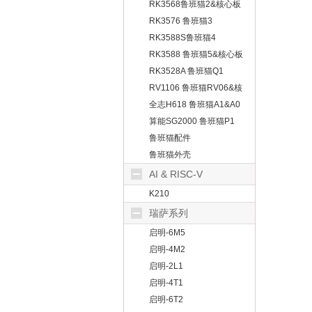
板
RK3568鲁班猫2&核心板
RK3576 鲁班猫3
RK3588S鲁班猫4
RK3588 鲁班猫5&核心板
RK3528A 鲁班猫Q1
RV1106 鲁班猫RV06&核
心板
全志H618 鲁班猫A1&A0
算能SG2000 鲁班猫P1
鲁班猫配件
鲁班猫外壳
AI & RISC-V
K210
瑞萨系列
启明-6M5
启明-4M2
启明-2L1
启明-4T1
启明-6T2