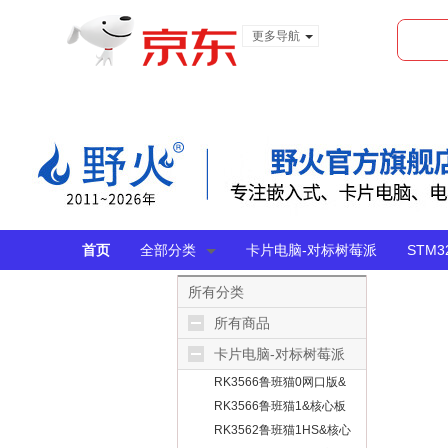
更多导航
服装城
食品
金融
首页
全部分类
卡片电脑-对标树莓派
STM
所有分类
所有商品
卡片电脑-对标树莓派
RK3566鲁班猫0网口版&
无线版
RK3566鲁班猫1&核心板
RK3562鲁班猫1HS&核心