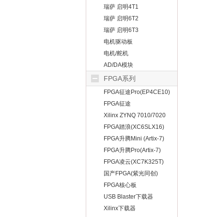
瑞萨 启明4T1
瑞萨 启明6T2
瑞萨 启明6T3
电机驱动板
电机/舵机
AD/DA模块
FPGA系列
FPGA征途Pro(EP4CE10)
FPGA征途
Mini(EP4CE10）
Xilinx ZYNQ 7010/7020
FPGA踏浪(XC6SLX16)
FPGA升腾Mini (Artix-7)
FPGA升腾Pro(Artix-7)
FPGA凌云(XC7K325T)
国产FPGA(紫光同创)
FPGA核心板
USB Blaster下载器
Xilinx下载器